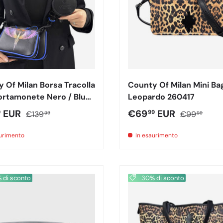
 Of Milan Borsa Tracolla
County Of Milan Mini Ba
ortamonete Nero / Blu
Leopardo 260417
3
o di vendita
Prezzo normale
Prezzo di vendita
Prezzo nor
EUR
€69
EUR
9
99
€139
€99
99
99
aurimento
In esaurimento
di sconto
30% di sconto