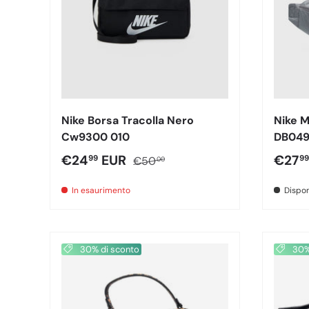
Nike Borsa Tracolla Nero
Nike M
Cw9300 010
DB049
Prezzo di vendita
Prezzo normale
Prezz
€24
EUR
€27
99
99
€50
00
In esaurimento
Dispon
30% di sconto
30% 