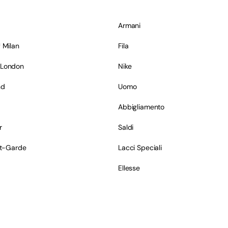
Armani
 Milan
Fila
 London
Nike
nd
Uomo
Abbigliamento
r
Saldi
nt-Garde
Lacci Speciali
Ellesse