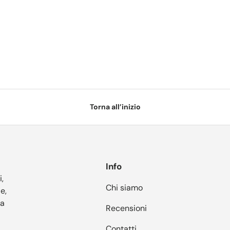
Torna all’inizio
Info
i,
Chi siamo
e,
ia
Recensioni
Contatti