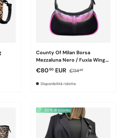
g
County Of Milan Borsa
Mezzaluna Nero / Fuxia Wings
260436
male
Prezzo di vendita
Prezzo normale
€80
EUR
50
€114
99
Disponibilità ridotta
30% di sconto