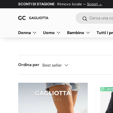
SCONTI DI STAGIONE
· Rinnovo locale —
Scopri →
Passa ai contenuti
Cerca
Cerca
Donna
Uomo
Bambino
Tutti i p
Ordina per
Best seller
30% 