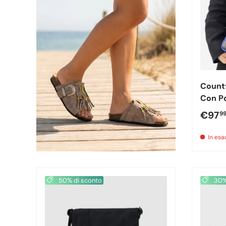
County
Con P
26043
Prezz
€97
9
In es
50% di sconto
30% 