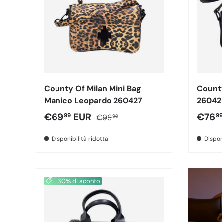
County Of Milan Mini Bag
County
Manico Leopardo 260427
26042
Prezzo di vendita
Prezzo normale
Prezz
€69
EUR
€76
99
9
€99
99
Disponibilità ridotta
Dispon
30% di sconto