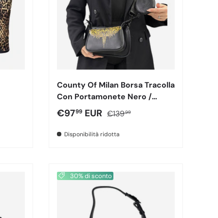
County Of Milan Borsa Tracolla
Con Portamonete Nero /
Leopardo 260435
male
Prezzo di vendita
Prezzo normale
€97
EUR
99
€139
99
Disponibilità ridotta
30% di sconto