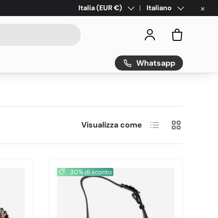
×
Paese/Regione
Italia (EUR €)
Lingua
Italiano
Accedi
Borsa
Whatsapp
Visualizza come
Elenco
Griglia
30% di sconto