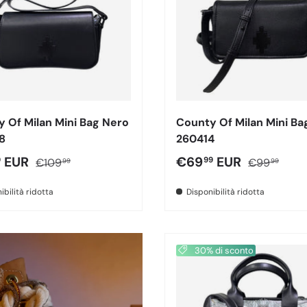
 Of Milan Mini Bag Nero
County Of Milan Mini Ba
8
260414
o di vendita
Prezzo normale
Prezzo di vendita
Prezzo nor
EUR
€69
EUR
9
99
€109
€99
99
99
ibilità ridotta
Disponibilità ridotta
30% di sconto