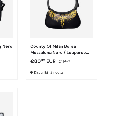
g Nero
County Of Milan Borsa
Mezzaluna Nero / Leopardo
Wings 260438
male
Prezzo di vendita
Prezzo normale
€80
EUR
50
€114
99
Disponibilità ridotta