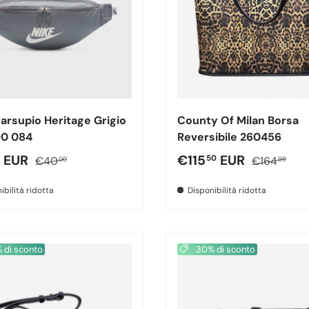
arsupio Heritage Grigio
County Of Milan Borsa
0 084
Reversibile 260456
o di vendita
Prezzo normale
Prezzo di vendita
Prezzo nor
EUR
€115
EUR
50
€40
€164
00
99
ibilità ridotta
Disponibilità ridotta
di sconto
30% di sconto