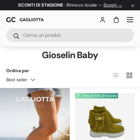
×
SCONTI DI STAGIONE
· Rinnovo locale —
Scopri →
Passa ai contenuti
Menu
Accedi
Borsa
Cerca
Cerca
Gioselin Baby
Ordina per
Elenco
Grigl
Best seller
Fino al 60% di sconto