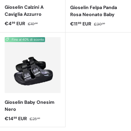
Gioselin Calzini A
Gioselin Felpa Panda
Caviglia Azzurro
Rosa Neonato Baby
Prezzo di vendita
Prezzo normale
€4
EUR
Prezzo di vendita
Prezzo normale
€11
EUR
99
99
€10
€30
00
00
Fino al 40% di sconto
Gioselin Baby Onesim
Nero
Prezzo di vendita
Prezzo normale
€14
EUR
99
€25
00