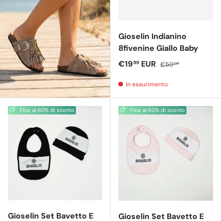
Gioselin Indianino
8fivenine Giallo Baby
Prezzo di vendita
Prezzo normale
€19
EUR
99
€50
00
In esaurimento
Fino al 60% di sconto
Fino al 60% di sconto
Gioselin Set Bavetto E
Gioselin Set Bavetto E