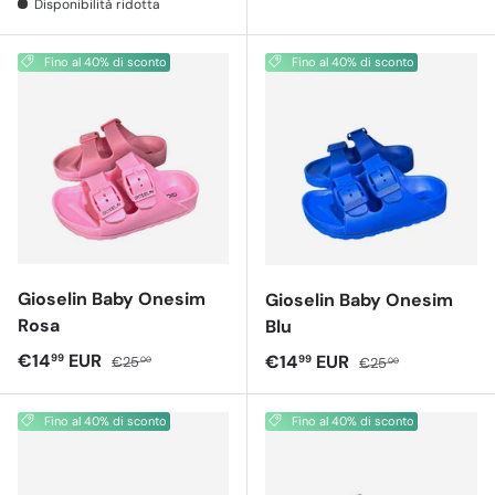
Disponibilità ridotta
Fino al 40% di sconto
Fino al 40% di sconto
Gioselin Baby Onesim
Gioselin Baby Onesim
Rosa
Blu
Prezzo di vendita
Prezzo normale
€14
EUR
Prezzo di vendita
Prezzo normale
€14
EUR
99
99
€25
€25
00
00
Fino al 40% di sconto
Fino al 40% di sconto