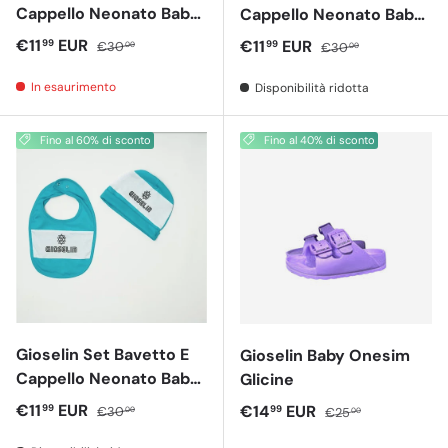
Cappello Neonato Baby
Cappello Neonato Baby
Nero
Rosa
Prezzo di vendita
Prezzo normale
€11
EUR
Prezzo di vendita
Prezzo normale
€11
EUR
99
99
€30
€30
00
00
In esaurimento
Disponibilità ridotta
Fino al 60% di sconto
Fino al 40% di sconto
Gioselin Set Bavetto E
Gioselin Baby Onesim
Cappello Neonato Baby
Glicine
Azzurro
Prezzo di vendita
Prezzo normale
€11
EUR
Prezzo di vendita
Prezzo normale
€14
EUR
99
99
€30
€25
00
00