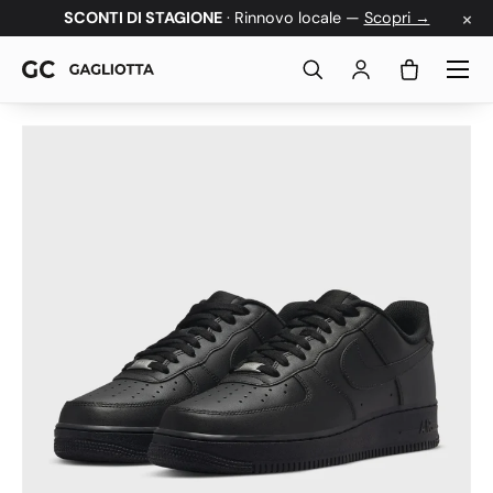
×
SCONTI DI STAGIONE
· Rinnovo locale —
Scopri →
Passa ai contenuti
Menu
Cerca
Accedi
Borsa
Passa alle informazioni sul prodotto