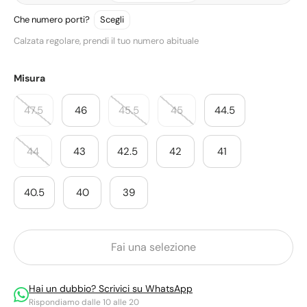
Calzata: Regolare.
Che numero porti?
Calzata regolare, prendi il tuo numero abituale
Misura
47.5
46
45.5
45
44.5
44
43
42.5
42
41
40.5
40
39
Fai una selezione
Hai un dubbio? Scrivici su WhatsApp
Rispondiamo dalle 10 alle 20