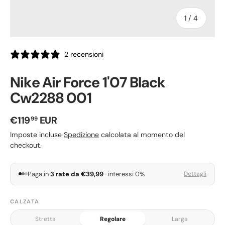
di
1
/
4
2 recensioni
Nike Air Force 1'07 Black
Cw2288 001
Prezzo normale
€119
EUR
99
Imposte incluse
Spedizione
calcolata al momento del
checkout.
Paga in
3 rate da €39,99
· interessi 0%
Dettagli
CALZATA
Stretta
Regolare
Larga