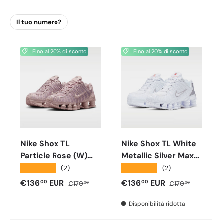
Fino al 20% di sconto
Fino al 20% di sconto
Nike Shox TL
Nike Shox TL White
Particle Rose (W)
Metallic Silver Max
Ar3566 601
Orange (W) Ar3566
★★★★★
★★★★★
(2)
(2)
100
Prezzo di vendita
Prezzo normale
Prezzo di vendita
Prezzo normale
€136
EUR
€136
EUR
00
00
€170
€170
00
00
Disponibilità ridotta