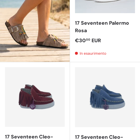
17 Seventeen Palermo
Rosa
Prezzo normale
€30
EUR
00
In esaurimento
17 Seventeen Cleo-
17 Seventeen Cleo-