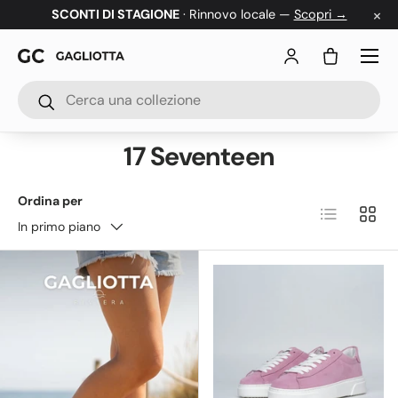
×
SCONTI DI STAGIONE
· Rinnovo locale —
Scopri →
Passa ai contenuti
Menu
Accedi
Borsa
Cerca
Cerca
17 Seventeen
Ordina per
Elenco
Grigl
In primo piano