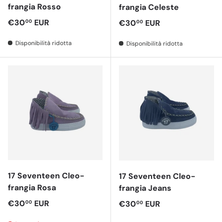
frangia Rosso
frangia Celeste
Prezzo normale
€30
EUR
Prezzo normale
€30
EUR
00
00
Disponibilità ridotta
Disponibilità ridotta
17 Seventeen Cleo-
17 Seventeen Cleo-
frangia Rosa
frangia Jeans
Prezzo normale
€30
EUR
Prezzo normale
€30
EUR
00
00