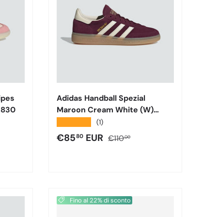
ipes
Adidas Handball Spezial
8830
Maroon Cream White (W)
JP8726
★★★★★
(1)
male
Prezzo di vendita
Prezzo normale
€85
EUR
80
€110
00
Fino al 22% di sconto