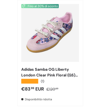
Fino al 30% di sconto
Adidas Samba OG Liberty
London Clear Pink Floral (GS)
Laccio Fiocco JQ2008
★★★★★
(1)
Prezzo di vendita
Prezzo normale
€83
EUR
99
€120
00
Disponibilità ridotta