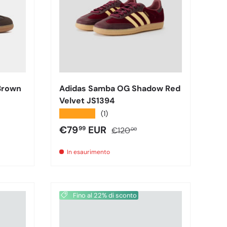
Brown
Adidas Samba OG Shadow Red
Velvet JS1394
★★★★★
(1)
male
Prezzo di vendita
Prezzo normale
€79
EUR
99
€120
00
In esaurimento
Fino al 22% di sconto