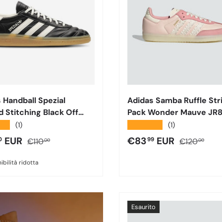
 Handball Spezial
Adidas Samba Ruffle Str
d Stitching Black Off
Pack Wonder Mauve JR
 JR3723
★★
★★★★★
(1)
(1)
o di vendita
Prezzo normale
Prezzo di vendita
Prezzo nor
EUR
€83
EUR
0
99
€110
€120
00
00
ibilità ridotta
Esaurito