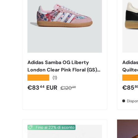
Adidas Samba OG Liberty
Adidas
London Clear Pink Floral (GS)
Quilte
JQ2008
White
★★★★★
★★★
(1)
Prezzo di vendita
Prezzo normale
Prezz
€83
EUR
€85
44
8
€120
00
Dispon
Fino al 22% di sconto