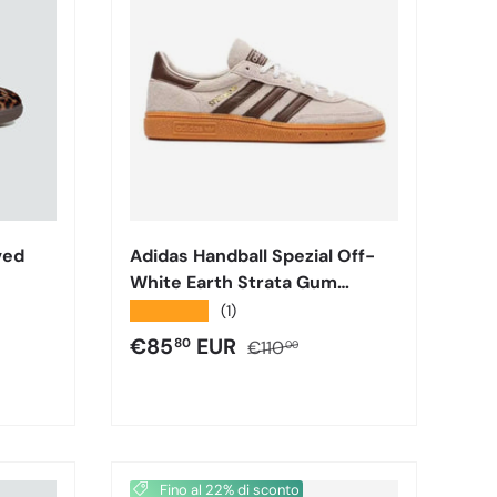
ved
Adidas Handball Spezial Off-
White Earth Strata Gum
JQ8903
★★★★★
(1)
Prezzo di vendita
Prezzo normale
€85
EUR
80
€110
00
Fino al 22% di sconto