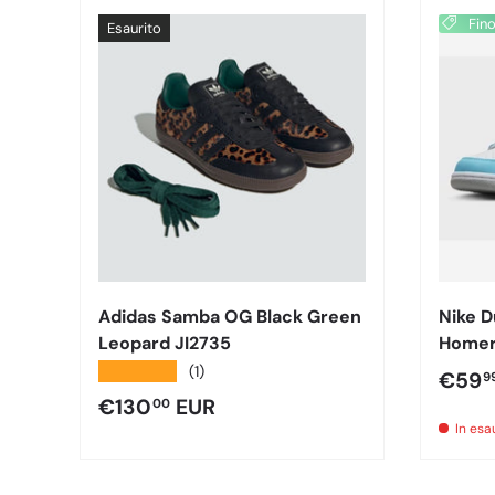
Fino
Esaurito
Adidas Samba OG Black Green
Nike 
Leopard JI2735
Homer
400
★★★★★
(1)
Prezz
€59
9
Prezzo normale
€130
EUR
00
In es