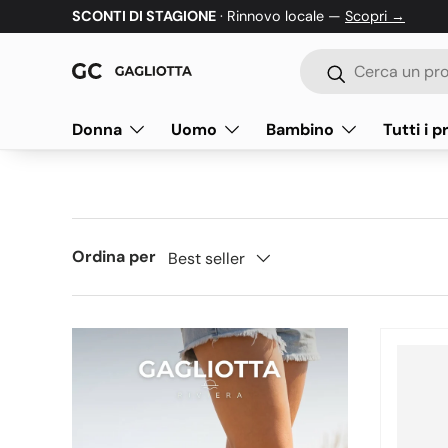
SCONTI DI STAGIONE
· Rinnovo locale —
Scopri →
Passa ai contenuti
Cerca
Cerca
Donna
Uomo
Bambino
Tutti i p
Ordina per
Best seller