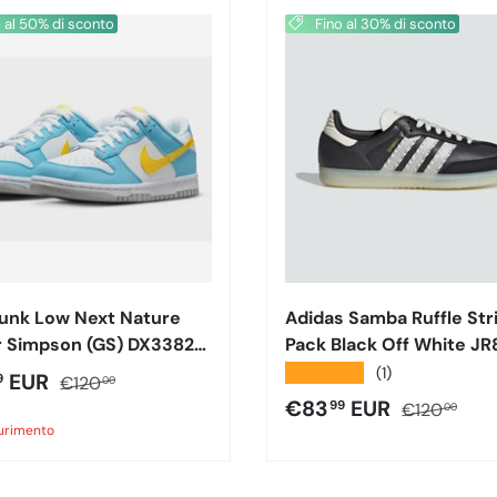
 al 50% di sconto
Fino al 30% di sconto
Dunk Low Next Nature
Adidas Samba Ruffle Str
 Simpson (GS) DX3382
Pack Black Off White JR
★★★★★
(1)
o di vendita
Prezzo normale
EUR
9
€120
00
Prezzo di vendita
Prezzo nor
€83
EUR
99
€120
00
aurimento