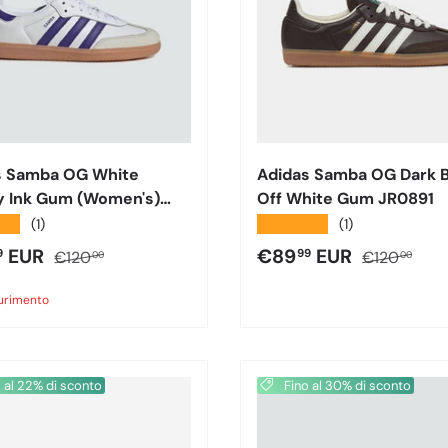
s Samba OG White
Adidas Samba OG Dark 
y Ink Gum (Women's)
Off White Gum JR0891
★★
★★★★★
(1)
(1)
o di vendita
Prezzo normale
Prezzo di vendita
Prezzo nor
EUR
€89
EUR
9
99
€120
€120
00
00
aurimento
 al 22% di sconto
Fino al 30% di sconto