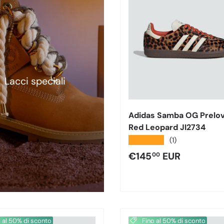
Lacci speciali
Adidas Samba OG Prelo
Red Leopard JI2734
★★★★★
(1)
Prezzo normale
€145
EUR
00
 al 50% di sconto
Fino al 50% di sconto