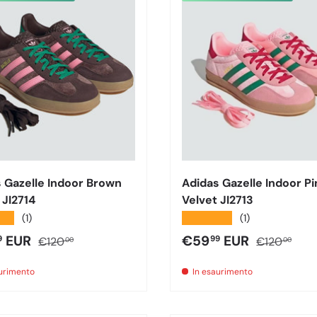
 Gazelle Indoor Brown
Adidas Gazelle Indoor Pi
 JI2714
Velvet JI2713
★★
★★★★★
(1)
(1)
o di vendita
Prezzo normale
Prezzo di vendita
Prezzo nor
EUR
€59
EUR
9
99
€120
€120
00
00
aurimento
In esaurimento