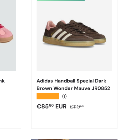
nk
Adidas Handball Spezial Dark
Brown Wonder Mauve JR0852
★★★★★
(1)
male
Prezzo di vendita
Prezzo normale
€85
EUR
80
€110
00