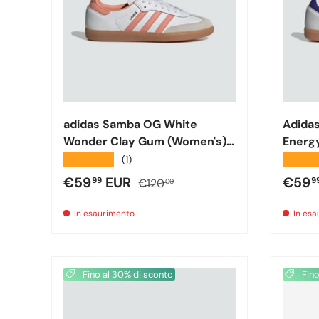
adidas Samba OG White
Adida
Wonder Clay Gum (Women's)
Energ
Ig5932
If6514
★★★★★
★★★
(1)
Prezzo di vendita
Prezzo normale
Prezz
€59
EUR
€59
99
9
€120
00
In esaurimento
In es
Fino al 30% di sconto
Fino