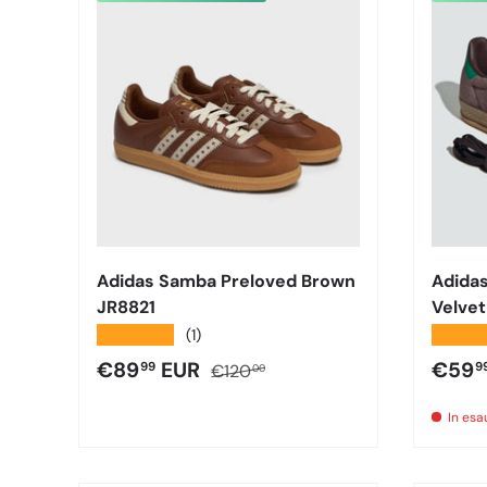
Adidas Samba Preloved Brown
Adidas
JR8821
Velvet
★★★★★
★★★
(1)
Prezzo di vendita
Prezzo normale
Prezz
€89
EUR
€59
99
9
€120
00
In es