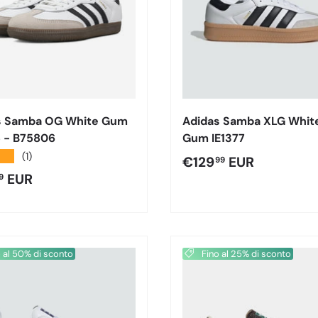
s Samba OG White Gum
Adidas Samba XLG White
5 - B75806
Gum IE1377
★★
(1)
Prezzo normale
€129
EUR
99
o normale
EUR
9
 al 50% di sconto
Fino al 25% di sconto