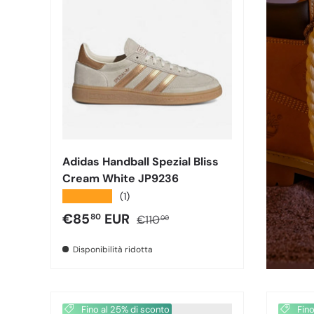
Adidas Handball Spezial Bliss
Cream White JP9236
★★★★★
(1)
Prezzo di vendita
Prezzo normale
€85
EUR
80
€110
00
Disponibilità ridotta
Fino al 25% di sconto
Fino