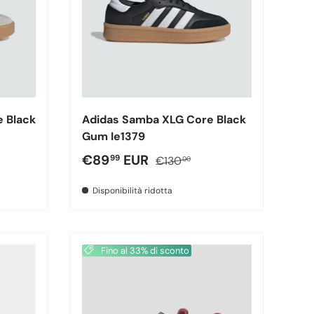
 Black
Adidas Samba XLG Core Black
Gum Ie1379
Prezzo di vendita
Prezzo normale
€89
EUR
99
€130
00
Disponibilità ridotta
Fino al 33% di sconto