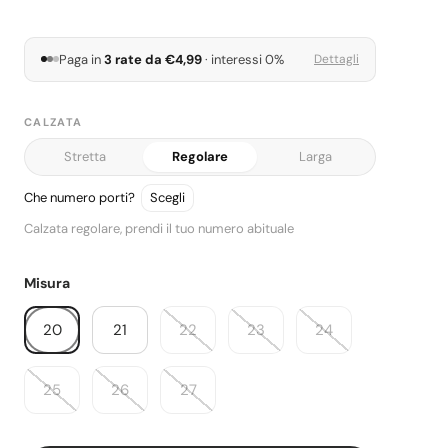
Paga in
3 rate da €4,99
· interessi 0%
Dettagli
CALZATA
Stretta
Regolare
Larga
Calzata: Regolare.
Che numero porti?
Calzata regolare, prendi il tuo numero abituale
Misura
20
21
22
23
24
25
26
27