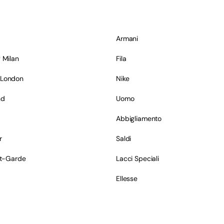
Armani
 Milan
Fila
 London
Nike
nd
Uomo
Abbigliamento
r
Saldi
nt-Garde
Lacci Speciali
Ellesse