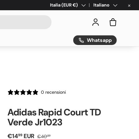
×
Paese/Regione
Italia (EUR €)
Lingua
Italiano
Accedi
Borsa
Whatsapp
0 recensioni
Adidas Rapid Court TD
Verde Jr1023
Prezzo di vendita
Prezzo normale
€14
EUR
99
€40
00