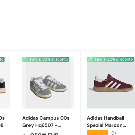
to
Fino al 33% di sconto
Fino al 22% di sconto
0s
Adidas Campus 00s
Adidas Handball
08
Grey Hq6507 -
Spezial Maroon
Hq8707
Cream White (W)
★★★★★
(1)
99