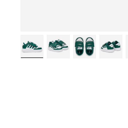
Carica immagine 1 nella visualizzazione galleri
Carica immagine 2 nella visualizza
Carica immagine 3 nel
Carica i