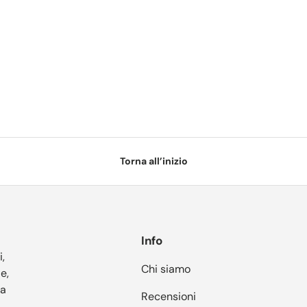
Torna all’inizio
Info
i,
Chi siamo
e,
ia
Recensioni