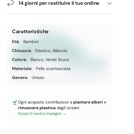
14 giorni per restituire il tuo ordine
Caratteristiche
Età:
Bambini
Chiusura:
Elastico, Allaccio
Colore:
Bianco, Verde Scuro
Materiale:
Pelle scamosciata
Genere:
Unisex
Ogni acquisto contribuisce a
piantare alberi
e
rimuovere plastica
dagli oceani
Scopri il nostro impegno