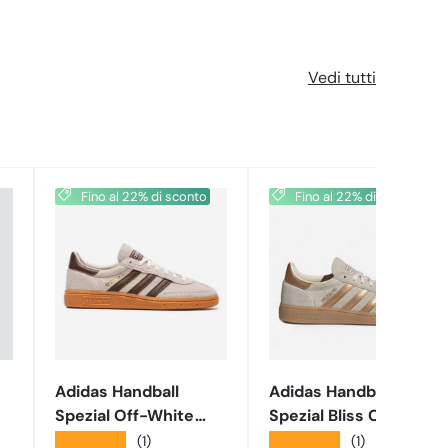
Vedi tutti
Fino al 22% di sconto
Fino al 22% di sconto
Adidas Handball
Adidas Handball
Spezial Off-White
Spezial Bliss Cream
Earth Strata Gum
White JP9236
★★★★★
★★★★★
(1)
(1)