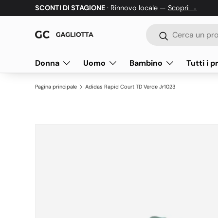
SCONTI DI STAGIONE
· Rinnovo locale —
Scopri →
Passa ai contenuti
Cerca
Cerca
Donna
Uomo
Bambino
Tutti i p
Pagina principale
Adidas Rapid Court TD Verde Jr1023
Passa alle informazioni sul prodotto