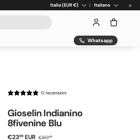
×
Paese/Regione
Italia (EUR €)
Lingua
Italiano
Accedi
Borsa
Whatsapp
0 recensioni
Gioselin Indianino
8fivenine Blu
Prezzo di vendita
Prezzo normale
€23
EUR
99
€60
00