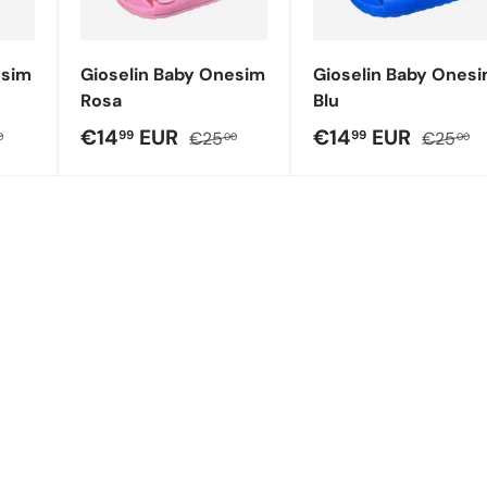
esim
Gioselin Baby Onesim
Gioselin Baby Ones
Rosa
Blu
ita
o normale
Prezzo di vendita
Prezzo normale
Prezzo di vendit
Prezzo 
€14
EUR
€14
EUR
99
99
€25
€25
0
00
00