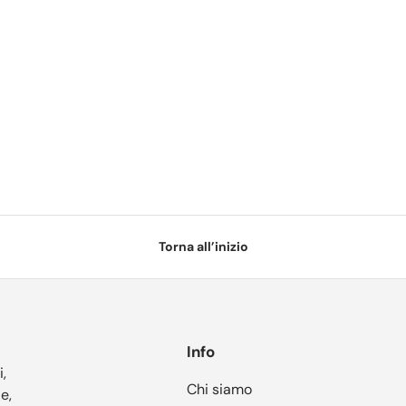
Torna all’inizio
Info
i,
Chi siamo
e,