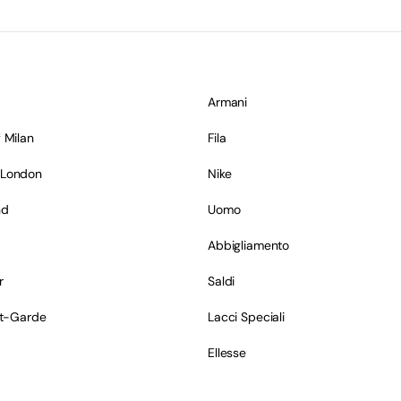
Armani
 Milan
Fila
 London
Nike
nd
Uomo
Abbigliamento
r
Saldi
nt-Garde
Lacci Speciali
Ellesse