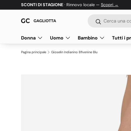
SCONTI DI STAGIONE
· Rinnovo locale —
Scopri →
Passa ai contenuti
Cerca
Cerca
Donna
Uomo
Bambino
Tutti i p
Pagina principale
Gioselin Indianino 8fivenine Blu
Passa alle informazioni sul prodotto