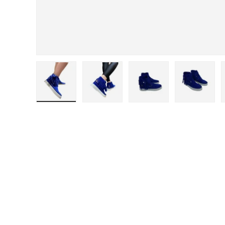
Carica immagine 1 nella visualizzazione galleri
Carica immagine 2 nella visualizza
Carica immagine 3 nel
Carica i