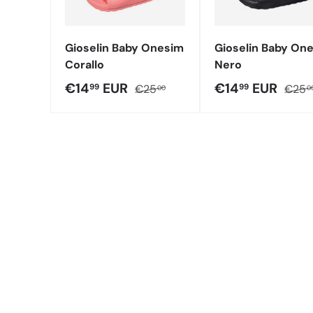
Gioselin Baby Onesim
Gioselin Baby On
Corallo
Nero
Prezzo di vendita
Prezzo normale
Prezzo di vend
Prezz
€14
EUR
€14
EUR
99
99
€25
€25
00
0