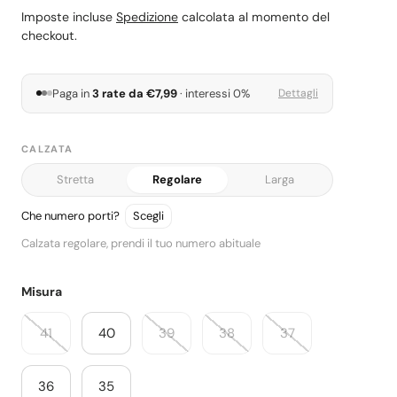
Imposte incluse
Spedizione
calcolata al momento del
checkout.
Paga in
3 rate da €7,99
· interessi 0%
Dettagli
CALZATA
Stretta
Regolare
Larga
Calzata: Regolare.
Che numero porti?
Calzata regolare, prendi il tuo numero abituale
Misura
41
40
39
38
37
36
35