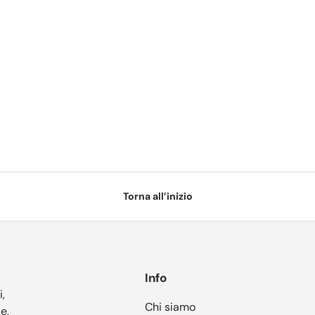
Torna all’inizio
Info
i,
Chi siamo
e,