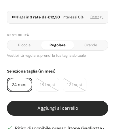
Paga in
3 rate da €12,50
· interessi 0%
Dettagli
VESTIBILITÀ
Piccola
Regolare
Grande
Vestibilità: Regolare.
Vestibilità regolare, prendi la tua taglia abituale
Seleziona taglia (in mesi)
24 mesi
18 mesi
12 mesi
Aggiungi al carrello
Ritiro disponibile presso
Store Gagliotta ·