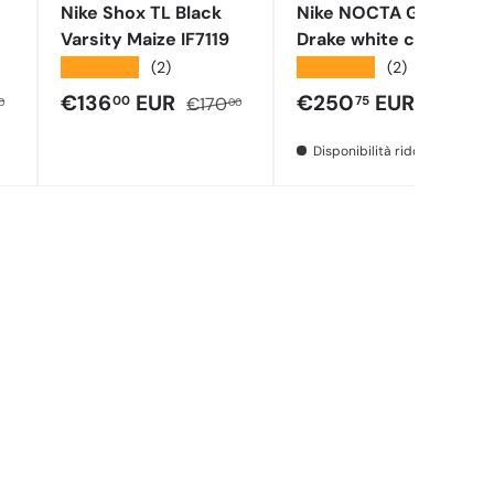
Nike Shox TL Black
Nike NOCTA Glide
Varsity Maize IF7119
Drake white chrome
Dm0879 100
★★★★★
★★★★★
(2)
(2)
a
o normale
Prezzo di vendita
Prezzo normale
Prezzo di vendita
Prezzo 
€136
EUR
€250
EUR
00
75
€170
€295
0
00
00
Disponibilità ridotta