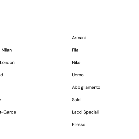
Armani
 Milan
Fila
 London
Nike
nd
Uomo
Abbigliamento
r
Saldi
nt-Garde
Lacci Speciali
Ellesse