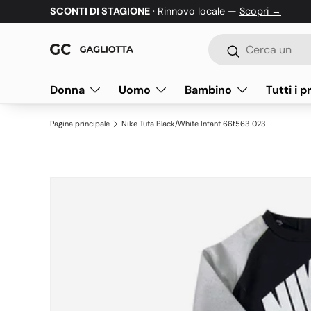
SCONTI DI STAGIONE
· Rinnovo locale —
Scopri →
Passa ai contenuti
Cerca
Cerca
Donna
Uomo
Bambino
Tutti i p
Pagina principale
Nike Tuta Black/White Infant 66f563 023
Passa alle informazioni sul prodotto