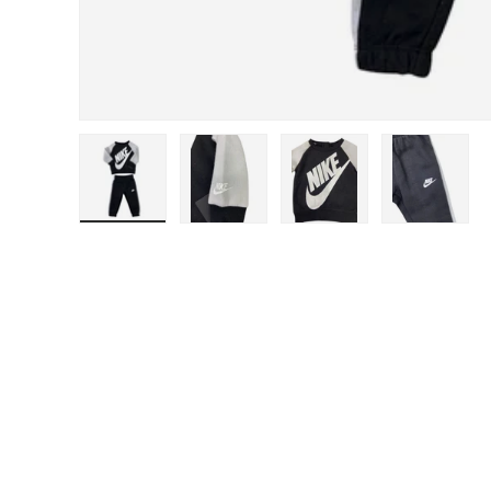
Carica immagine 1 nella visualizzazione galleri
Carica immagine 2 nella visualizza
Carica immagine 3 nel
Carica i