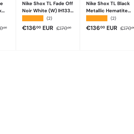
te
Nike Shox TL Fade Off
Nike Shox TL Black
x
Noir White (W) IH1336
Metallic Hematite
66
002
AV3595 002
★★★★★
★★★★★
(2)
(2)
ita
zzo normale
Prezzo di vendita
Prezzo normale
Prezzo di vendit
Prezz
€136
EUR
€136
EUR
00
00
70
€170
€170
00
00
0