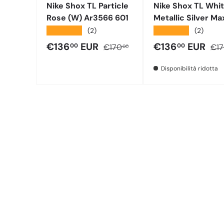
Nike Shox TL Particle
Nike Shox TL Whi
Rose (W) Ar3566 601
Metallic Silver Ma
Orange (W) Ar35
★★★★★
★★★★★
(2)
(2)
100
Prezzo di vendita
Prezzo normale
Prezzo di vend
Pre
€136
EUR
€136
EUR
00
00
€170
€1
00
Disponibilità ridotta