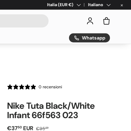
×
Paese/Regione
Italia (EUR €)
Lingua
Italiano
Accedi
Borsa
Whatsapp
0 recensioni
Nike Tuta Black/White
Infant 66f563 023
Prezzo di vendita
Prezzo normale
€37
EUR
50
€95
00